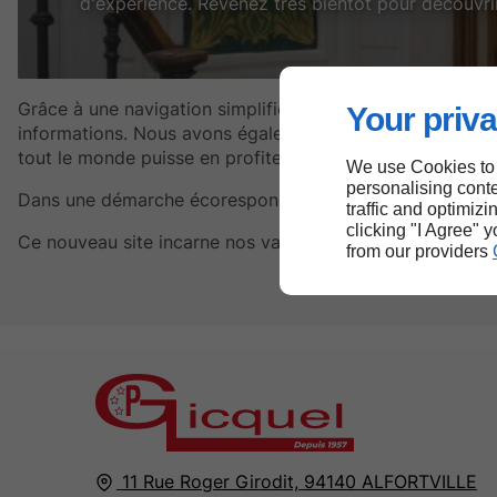
d'expérience. Revenez très bientôt pour découvrir
Grâce à une navigation simplifiée et un design épuré, no
Your priva
informations. Nous avons également veillé à le rendre plus
tout le monde puisse en profiter pleinement.
We use Cookies to
personalising conte
Dans une démarche écoresponsable, nous avons optimisé 
traffic and optimizi
clicking "I Agree" 
Ce nouveau site incarne nos valeurs et notre volonté d’all
from our providers
11 Rue Roger Girodit,
94140
ALFORTVILLE