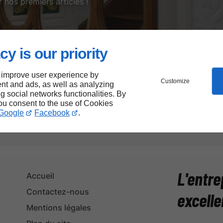
 nos premiers articles !
tre site permet à chacun d’accéder plus facilement à nos se
cy is our priority
 inclusif, en respectant les meilleures pratiques d’accessibi
 improve user experience by
Customize
nt and ads, as well as analyzing
notre site pour réduire notre empreinte numérique.
ng social networks functionalities. By
you consent to the use of Cookies
ier performance, responsabilité et accessibilité.
Google
Facebook
.
L'entre
Accueil
Contactez-nous
excelle
Mentions légales